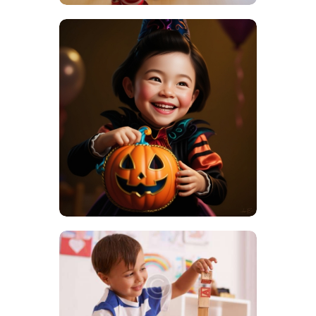
LE PROGRAMME DE LA MICRO
CRÈCHE LES P’TITS GRIMPEURS
LES ACTIVITÉS DE LA MICRO
CRÈCHE LES P'TITS GRIMPEURS
NOUVEAUTÉS DE LA MICRO
CRÈCHE
13 NOVEMBRE 2024
882
VIEWS
0
COMMENTS
0
LIKES
BY
WEBMASTER
SHARE
LE PROGRAMME DE LA MICRO
CRÈCHE LES P’TITS GRIMPEURS
LES ACTIVITÉS DE LA MICRO
CRÈCHE LES P'TITS GRIMPEURS