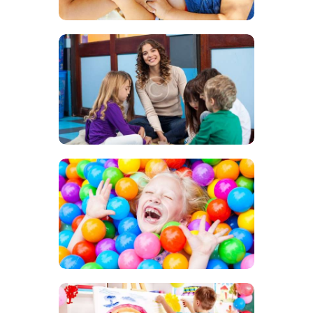
NOUVEAUTÉS DE LA MICRO
CRÈCHE
18 DÉCEMBRE 2018
792
VIEWS
0
COMMENTS
0
LIKES
BY
WEBMASTER
SHARE
NOUVEAUTÉS DE LA MICRO
CRÈCHE
14 DÉCEMBRE 2018
701
VIEWS
0
COMMENTS
0
LIKES
BY
WEBMASTER
SHARE
NOUVEAUTÉS DE LA MICRO
CRÈCHE