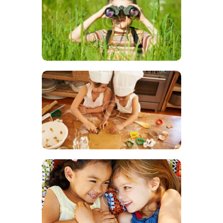
24 JANVIER 2019
1069
VIEWS
0
COMMENTS
2
LIKES
BY
WEBMASTER
SHARE
NOUVEAUTÉS DE LA MICRO
CRÈCHE
26 DÉCEMBRE 2018
863
VIEWS
0
COMMENTS
2
LIKES
BY
WEBMASTER
SHARE
NOUVEAUTÉS DE LA MICRO
CRÈCHE
22 DÉCEMBRE 2018
855
VIEWS
0
COMMENTS
2
LIKES
BY
WEBMASTER
SHARE