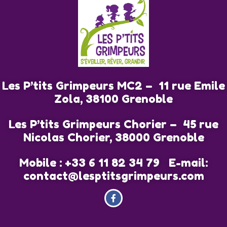
NOUVEAUTÉS DE LA MICRO
CRÈCHE
28 NOVEMBRE 2018
734
VIEWS
0
COMMENTS
0
LIKES
BY
WEBMASTER
Les P’tits Grimpeurs MC2 – 11 rue Emile
SHARE
Zola, 38100 Grenoble
Les P’tits Grimpeurs Chorier – 45 rue
Nicolas Chorier, 38000 Grenoble
Mobile : +33 6 11 82 34 79 E-mail:
contact@lesptitsgrimpeurs.com