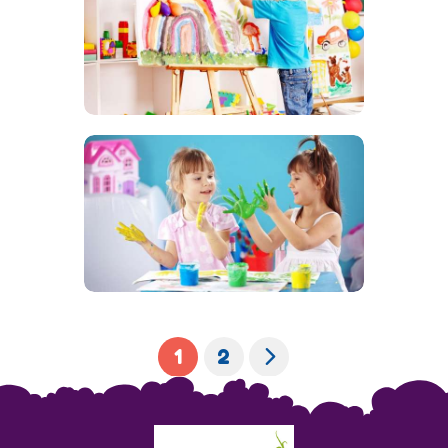
10 DÉCEMBRE 2018
724
VIEWS
0
COMMENTS
0
LIKES
BY
WEBMASTER
SHARE
NOUVEAUTÉS DE LA MICRO
CRÈCHE
6 DÉCEMBRE 2018
684
VIEWS
0
COMMENTS
0
LIKES
BY
WEBMASTER
SHARE
NOUVEAUTÉS DE LA MICRO
CRÈCHE
>
1
2
2 DÉCEMBRE 2018
707
VIEWS
0
COMMENTS
0
LIKES
BY
WEBMASTER
SHARE