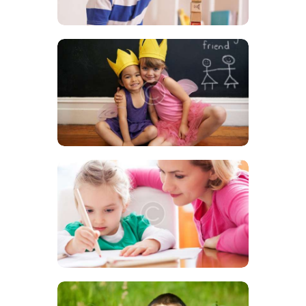
NOUVEAUTÉS DE LA MICRO
CRÈCHE
STORYTIME DE LA MICRO
CRÈCHE LES P’TITS GRIMPEURS
10 NOVEMBRE 2024
889
VIEWS
0
COMMENTS
0
LIKES
BY
WEBMASTER
SHARE
NOUVEAUTÉS DE LA MICRO
CRÈCHE
29 JANVIER 2019
2060
VIEWS
0
COMMENTS
8
LIKES
BY
WEBMASTER
SHARE
NOUVEAUTÉS DE LA MICRO
CRÈCHE