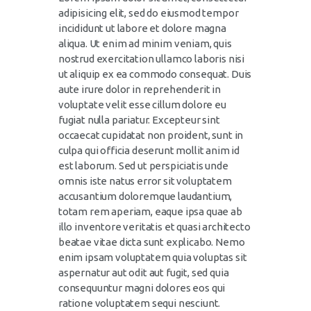
adipisicing elit, sed do eiusmod tempor
incididunt ut labore et dolore magna
aliqua. Ut enim ad minim veniam, quis
nostrud exercitation ullamco laboris nisi
ut aliquip ex ea commodo consequat. Duis
aute irure dolor in reprehenderit in
voluptate velit esse cillum dolore eu
fugiat nulla pariatur. Excepteur sint
occaecat cupidatat non proident, sunt in
culpa qui officia deserunt mollit anim id
est laborum. Sed ut perspiciatis unde
omnis iste natus error sit voluptatem
accusantium doloremque laudantium,
totam rem aperiam, eaque ipsa quae ab
illo inventore veritatis et quasi architecto
beatae vitae dicta sunt explicabo. Nemo
enim ipsam voluptatem quia voluptas sit
aspernatur aut odit aut fugit, sed quia
consequuntur magni dolores eos qui
ratione voluptatem sequi nesciunt.