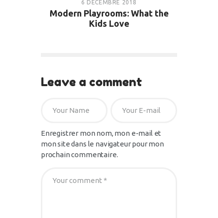
6 DÉCEMBRE 2018
0
LIKES
0
COMMENTS
Modern Playrooms: What the
Kids Love
Leave a comment
NOUVEAUTÉS DE LA MICRO
CRÈCHE
6 DÉCEMBRE 2018
682
VIEWS
0
LIKES
0
COMMENTS
Enregistrer mon nom, mon e-mail et
mon site dans le navigateur pour mon
prochain commentaire.