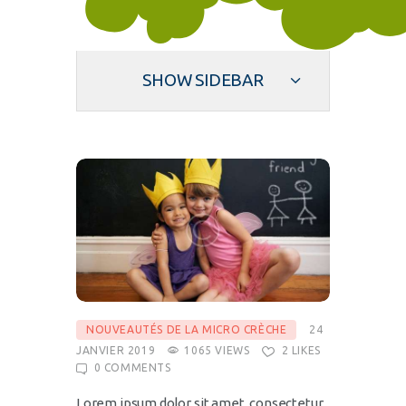
SHOW SIDEBAR
NOUVEAUTÉS DE LA MICRO CRÈCHE
24
JANVIER 2019
1065
VIEWS
2
LIKES
0
COMMENTS
Lorem ipsum dolor sit amet, consectetur