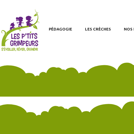
H
PA
A
PÉDAGOGIE
LES CRÈCHES
NOS 