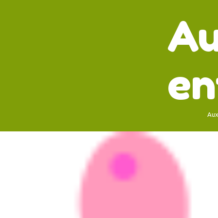
Au
en
Aux