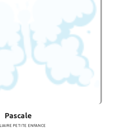
41
VIEWS
0
COMMENTS
0
LIKES
BY
BMASTER
SHARE
Pascale
LIAIRE PETITE ENFANCE