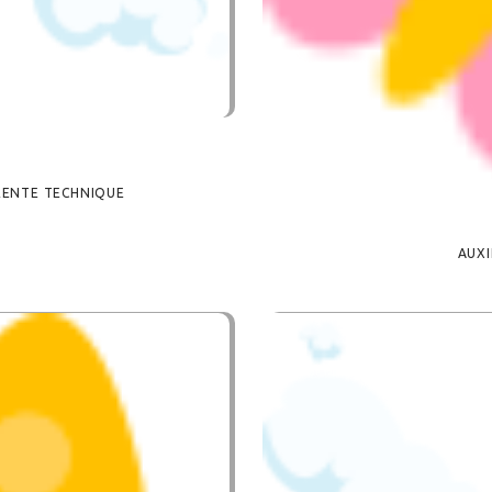
ÉRENTE TECHNIQUE
AUXI
ANCE,
IER DE GRENOBLE
AUXI
OMMENTS
0
LIKES
BY
L'ÉQUIPE DE LA MICR