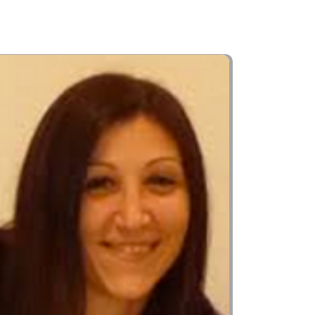
LIAIRE PETITE ENFANCE,
O-CRÈCHE MC2 ÉMILE ZOLA DE GRENOBLE
48
VIEWS
0
COMMENTS
0
LIKES
BY
BMASTER
SHARE