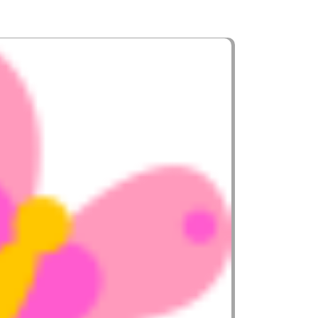
LIAIRE PETITE ENFANCE,
ICRO-CRÈCHE CHORIER DE GRENOBLE
93
VIEWS
0
COMMENTS
0
LIKES
BY
BMASTER
SHARE