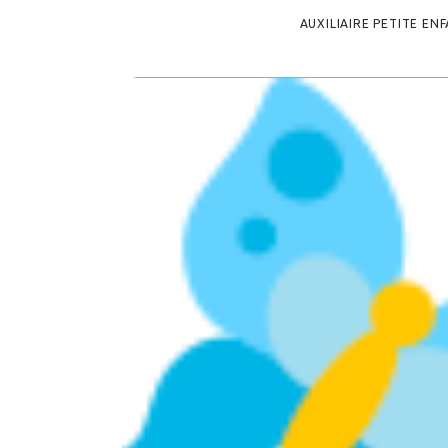
AUXILIAIRE PETITE EN
AUXILIAIRE PETITE ENF
L'ÉQUIPE DE LA MICRO-CRÈCHE MC2 ÉMIL
27 NOVEMBRE 2025
343
VIEWS
0
C
WEBMASTER
SH