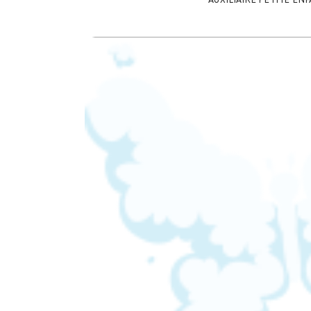
AUXILIAIRE PETITE ENF
L’ÉQUIPE DE LA MICRO-CRÈCHE CHOR
27 NOVEMBRE 2025
355
VIEWS
0
C
WEBMASTER
SH