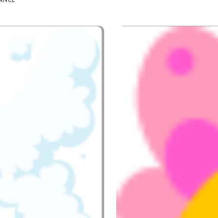
AUXI
ANCE,
L’ÉQUIPE DE LA M
IER DE GRENOBLE
27 NOVEMBRE 2025
3
OMMENTS
0
LIKES
BY
WE
ARE