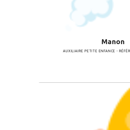
Manon
AUXILIAIRE PETITE ENFANCE - RÉF
AUXILIAIRE PETITE ENF
L’ÉQUIPE DE LA MICRO-CRÈCHE CHOR
27 NOVEMBRE 2025
377
VIEWS
0
C