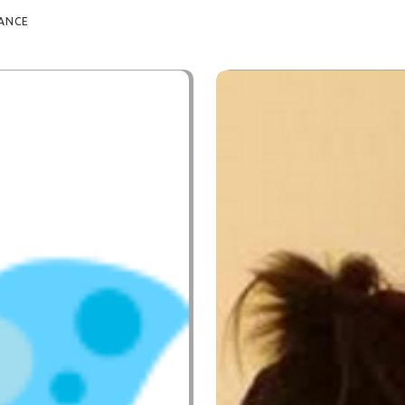
FANCE
AUXI
L'ÉQUIPE DE LA MICR
ANCE,
8 SEPTEMBRE 2024
8
E ZOLA DE GRENOBLE
WE
OMMENTS
0
LIKES
BY
ARE