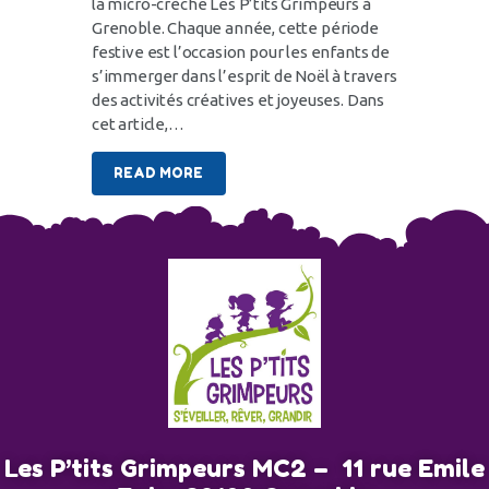
la micro-crèche Les P’tits Grimpeurs à
Grenoble. Chaque année, cette période
LE PROGRAMME DE LA MICRO
festive est l’occasion pour les enfants de
CRÈCHE LES P’TITS GRIMPEURS
s’immerger dans l’esprit de Noël à travers
LES ACTIVITÉS DE LA MICRO
des activités créatives et joyeuses. Dans
CRÈCHE LES P'TITS GRIMPEURS
cet article,…
NOUVEAUTÉS DE LA MICRO
CRÈCHE
READ MORE
13 NOVEMBRE 2024
879
VIEWS
0
COMMENTS
0
LIKES
BY
WEBMASTER
SHARE
Les P’tits Grimpeurs MC2 – 11 rue Emile