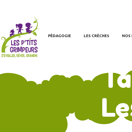
H
PA
A
PÉDAGOGIE
LES CRÈCHES
NOS 
Ta
Le