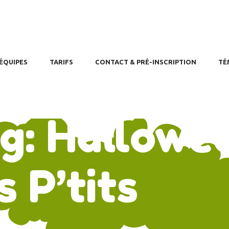
OME
GES
PPOINTMENT
ÉQUIPES
TARIFS
CONTACT & PRÉ-INSCRIPTION
TÉ
g: Hallowe
s P’tits